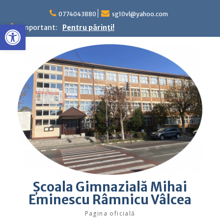
Skip
to
0774043880
sg10vl@yahoo.com
Deschide bara de unelte
content
Important:
Pentru părinţi!
Şcoala Gimnazială Mihai
Eminescu Râmnicu Vâlcea
Pagina oficială