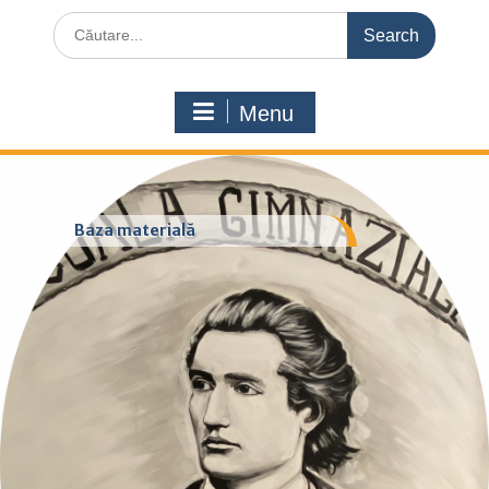
Search
for:
Menu
Baza materială