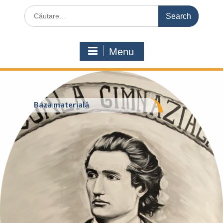
Search
for:
Menu
Baza materială