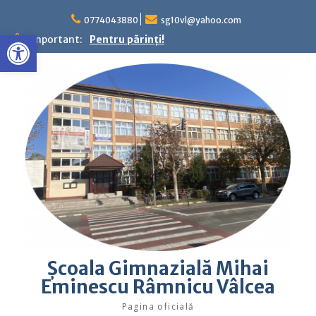
Skip
to
0774043880
sg10vl@yahoo.com
Deschide bara de unelte
content
Important:
Pentru părinţi!
Şcoala Gimnazială Mihai
Eminescu Râmnicu Vâlcea
Pagina oficială