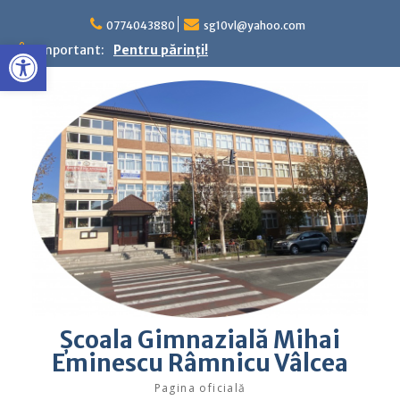
Skip
to
0774043880
sg10vl@yahoo.com
Deschide bara de unelte
content
Important:
Pentru părinţi!
Şcoala Gimnazială Mihai
Eminescu Râmnicu Vâlcea
Pagina oficială