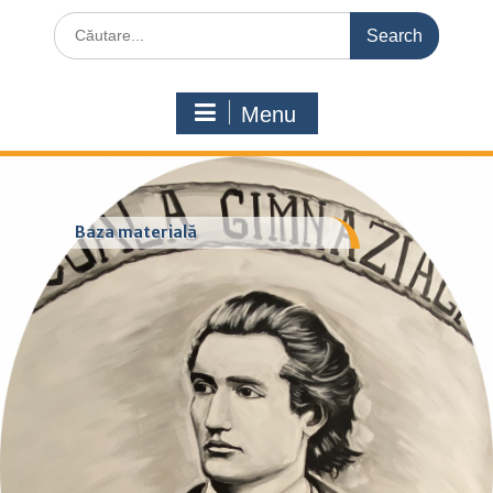
Search
for:
Menu
Baza materială