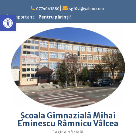
Skip
to
0774043880
sg10vl@yahoo.com
Deschide bara de unelte
content
Important:
Pentru părinţi!
Şcoala Gimnazială Mihai
Eminescu Râmnicu Vâlcea
Pagina oficială