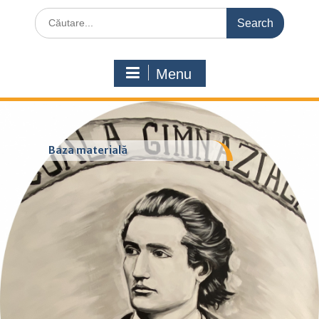
Search
for:
Menu
Baza materială