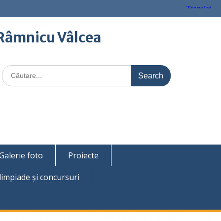
Râmnicu Vâlcea
Search
for:
Galerie foto
Proiecte
limpiade şi concursuri