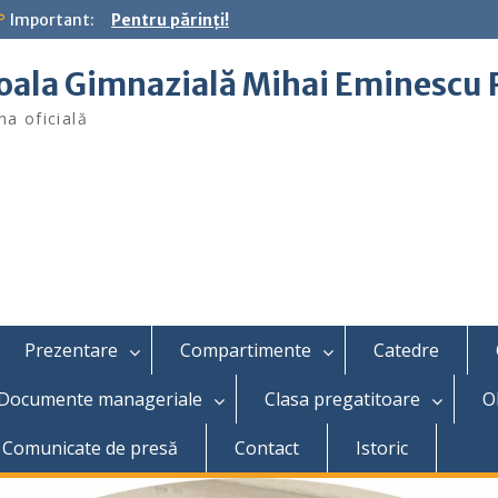
Important:
Pentru părinţi!
oala Gimnazială Mihai Eminescu 
na oficială
Prezentare
Compartimente
Catedre
Documente manageriale
Clasa pregatitoare
O
Comunicate de presă
Contact
Istoric