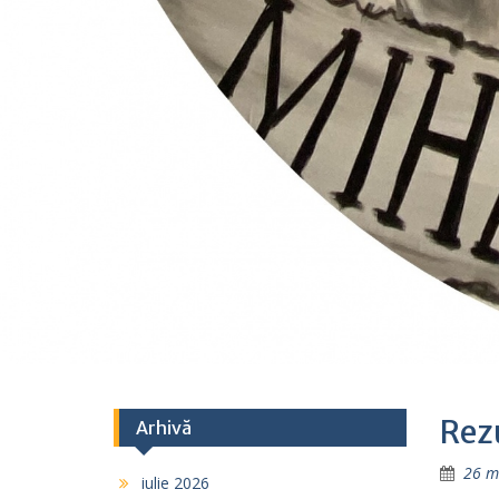
Rezu
Arhivă
26 m
iulie 2026