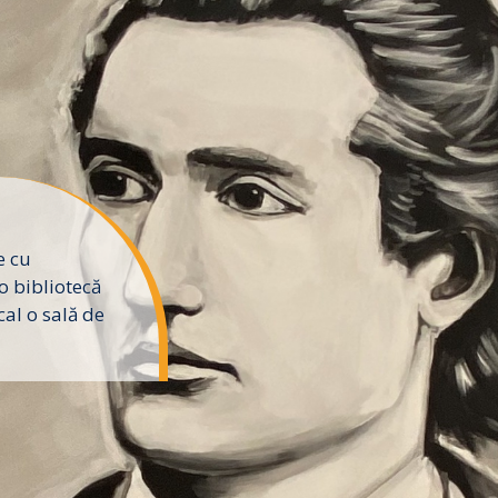
e cu
o bibliotecă
al o sală de