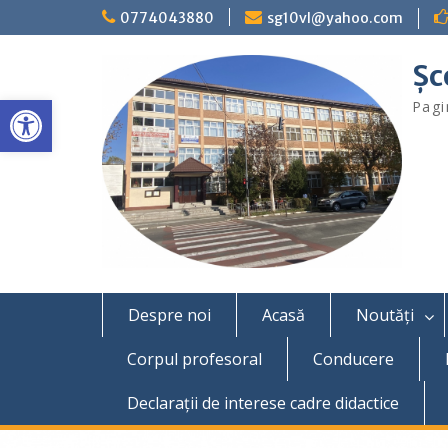
Skip
0774043880
sg10vl@yahoo.com
to
content
Şc
Deschide bara de unelte
Pagi
Despre noi
Acasă
Noutăți
Corpul profesoral
Conducere
Declaraţii de interese cadre didactice