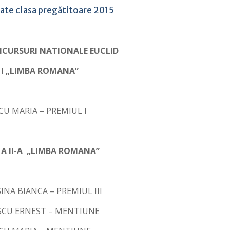
ate clasa pregătitoare 2015
CURSURI NATIONALE EUCLID
I „
LIMBA ROMANA”
U MARIA – PREMIUL I
 A II-A „LIMBA ROMANA”
NA BIANCA – PREMIUL III
CU ERNEST – MENTIUNE