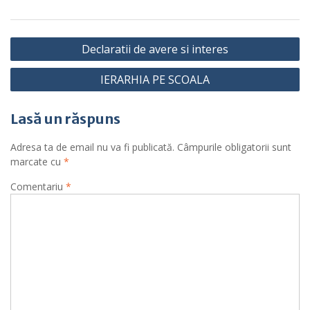
Navigare
Declaratii de avere si interes
în
IERARHIA PE SCOALA
articole
Lasă un răspuns
Adresa ta de email nu va fi publicată.
Câmpurile obligatorii sunt
marcate cu
*
Comentariu
*