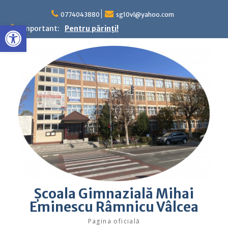
Skip
to
0774043880
sg10vl@yahoo.com
Deschide bara de unelte
content
Important:
Pentru părinţi!
Şcoala Gimnazială Mihai
Eminescu Râmnicu Vâlcea
Pagina oficială