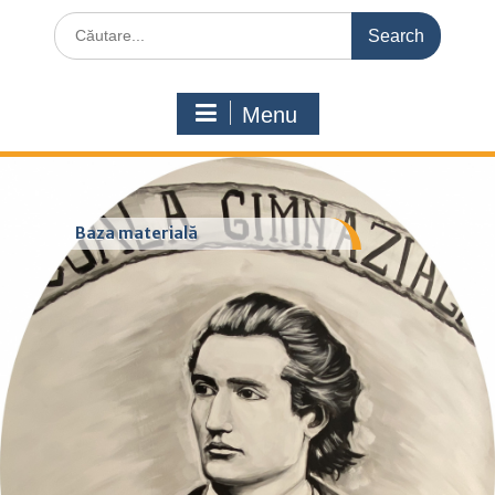
Search
for:
Menu
Baza materială