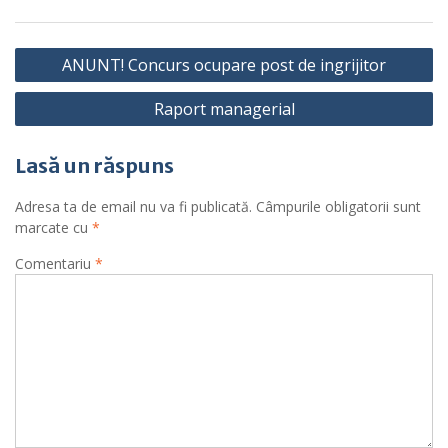
Navigare
ANUNT! Concurs ocupare post de ingrijitor
în
Raport managerial
articole
Lasă un răspuns
Adresa ta de email nu va fi publicată.
Câmpurile obligatorii sunt
marcate cu
*
Comentariu
*