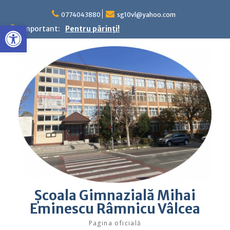
Skip
to
0774043880
sg10vl@yahoo.com
Deschide bara de unelte
content
Important:
Pentru părinţi!
Şcoala Gimnazială Mihai
Eminescu Râmnicu Vâlcea
Pagina oficială