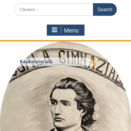
Search
for:
Menu
Baza materială