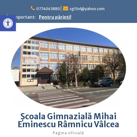
Skip
to
0774043880
sg10vl@yahoo.com
Deschide bara de unelte
content
Important:
Pentru părinţi!
Şcoala Gimnazială Mihai
Eminescu Râmnicu Vâlcea
Pagina oficială