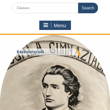
Search
for:
Menu
Baza materială