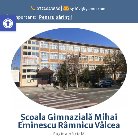
Skip
to
0774043880
sg10vl@yahoo.com
Deschide bara de unelte
content
Important:
Pentru părinţi!
Şcoala Gimnazială Mihai
Eminescu Râmnicu Vâlcea
Pagina oficială