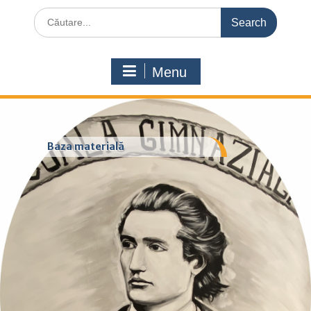
Search
for:
Menu
Baza materială