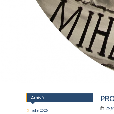
PRO
Arhivă
26 f
iulie 2026