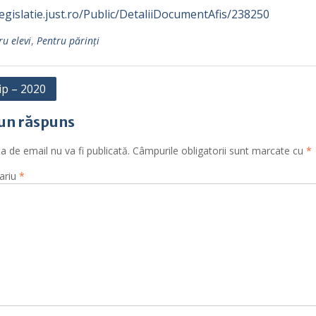
legislatie.just.ro/Public/DetaliiDocumentAfis/238250
ru elevi
,
Pentru părinţi
gare
ip – 2020
un răspuns
ole
a de email nu va fi publicată.
Câmpurile obligatorii sunt marcate cu
*
ariu
*