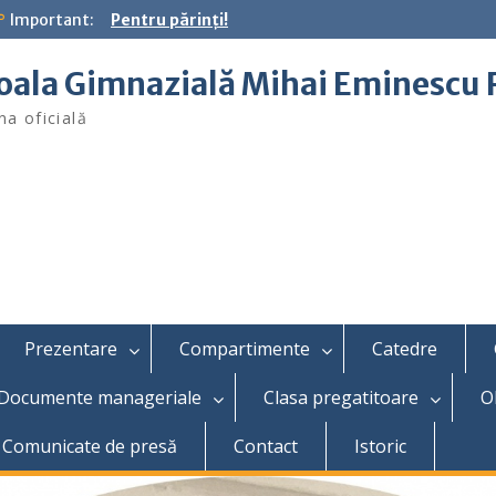
Important:
Pentru părinţi!
oala Gimnazială Mihai Eminescu 
na oficială
Prezentare
Compartimente
Catedre
Documente manageriale
Clasa pregatitoare
O
Comunicate de presă
Contact
Istoric