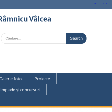
Râmnicu Vâlcea
Search
for:
Galerie foto
Proiecte
limpiade şi concursuri