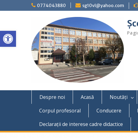
Skip
0774043880
sg10vl@yahoo.com
to
content
Şc
Deschide bara de unelte
Pagi
Despre noi
Acasă
Noutăți
Corpul profesoral
Conducere
Declaraţii de interese cadre didactice