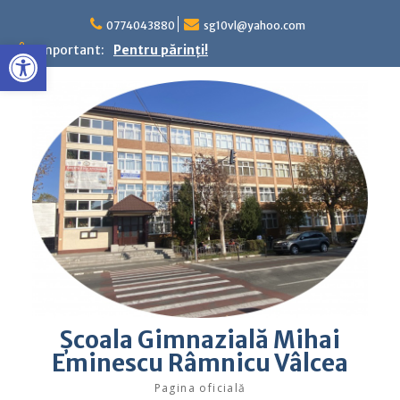
Skip
to
0774043880
sg10vl@yahoo.com
Deschide bara de unelte
content
Important:
Pentru părinţi!
Şcoala Gimnazială Mihai
Eminescu Râmnicu Vâlcea
Pagina oficială