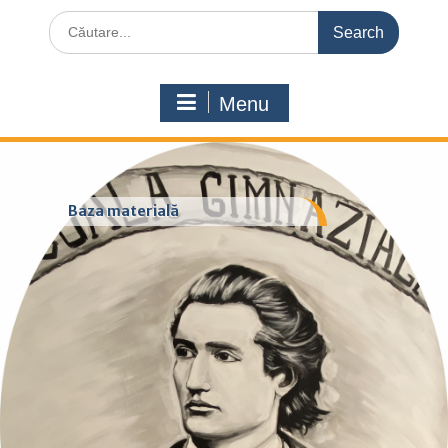
Search
for:
Menu
Baza materială