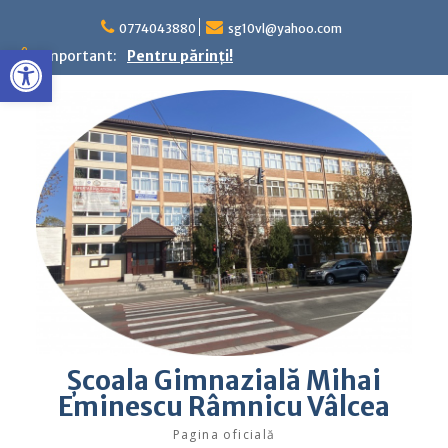
Skip
to
0774043880
sg10vl@yahoo.com
Deschide bara de unelte
content
Important:
Pentru părinţi!
Şcoala Gimnazială Mihai
Eminescu Râmnicu Vâlcea
Pagina oficială