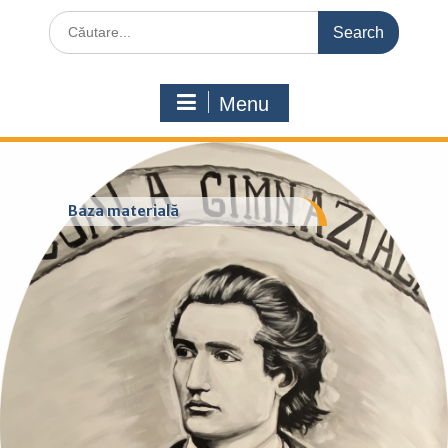
Search
for:
Menu
Baza materială