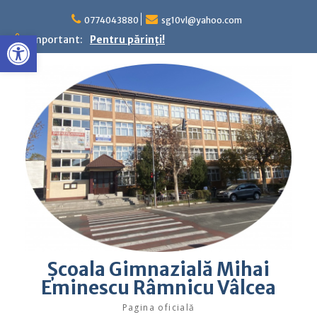
Skip
to
0774043880
sg10vl@yahoo.com
Deschide bara de unelte
content
Important:
Pentru părinţi!
Şcoala Gimnazială Mihai
Eminescu Râmnicu Vâlcea
Pagina oficială