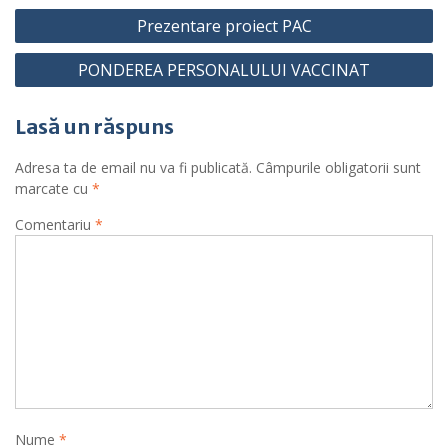
Navigare
Prezentare proiect PAC
în
PONDEREA PERSONALULUI VACCINAT
articole
Lasă un răspuns
Adresa ta de email nu va fi publicată.
Câmpurile obligatorii sunt
marcate cu
*
Comentariu
*
Nume
*