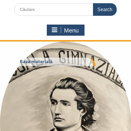
Search
for:
Menu
Baza materială