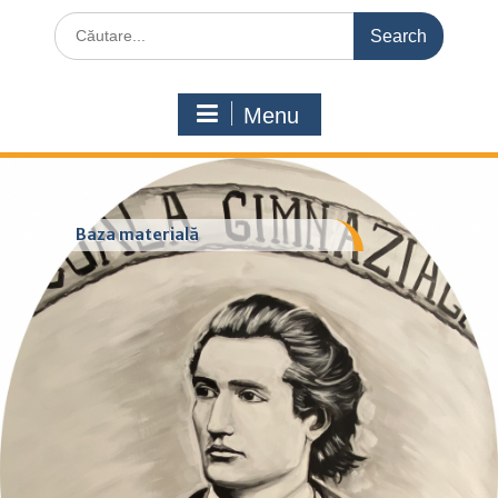
Search
for:
Menu
Baza materială