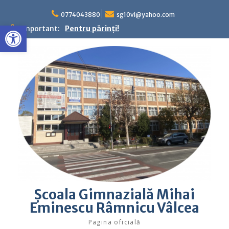
Skip
to
0774043880
sg10vl@yahoo.com
Deschide bara de unelte
content
Important:
Pentru părinţi!
Şcoala Gimnazială Mihai
Eminescu Râmnicu Vâlcea
Pagina oficială