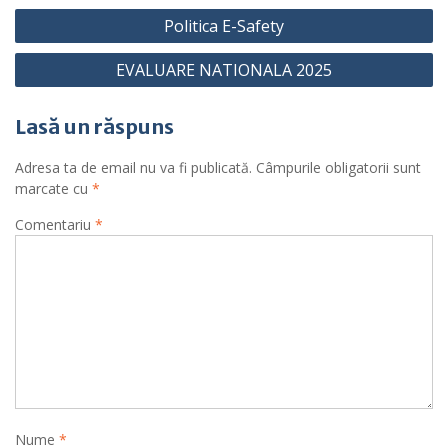
Navigare
Politica E-Safety
în
EVALUARE NATIONALA 2025
articole
Lasă un răspuns
Adresa ta de email nu va fi publicată.
Câmpurile obligatorii sunt
marcate cu
*
Comentariu
*
Nume
*