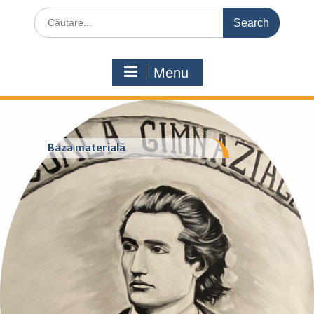
Search
for:
Menu
Baza materială